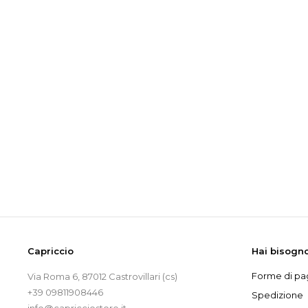
Capriccio
Hai bisogno
Forme di p
Via Roma 6, 87012 Castrovillari (cs)
+39 09811908446
Spedizione