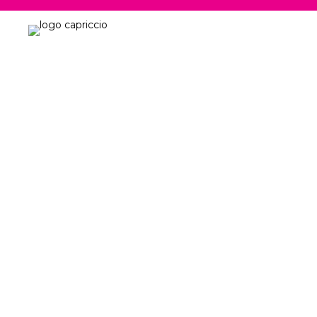
Donna
Uomo
Search
for:
P
D
N
S