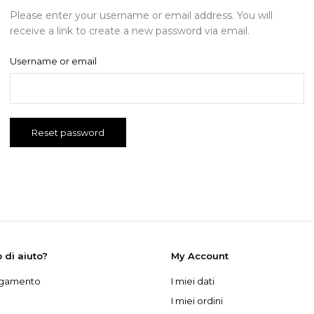
Please enter your username or email address. You will
receive a link to create a new password via email.
Username or email
Reset password
 di aiuto?
My Account
agamento
I miei dati
I miei ordini