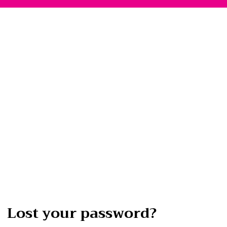
Marchi
Mostra tutto
GUESS
hilippe Matignon
ixie
TWINSET
o Secret MI
ISI
Lost your password?