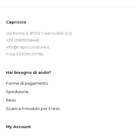
Capriccio
Via Roma 6, 87012 Castrovillari (cs)
+39 09811908446
info@capricciostore.it
P.Iva 03309030785
Hai bisogno di aiuto?
Forme di pagamento
Spedizione
Reso
Scarica il modulo per il reso
My Account