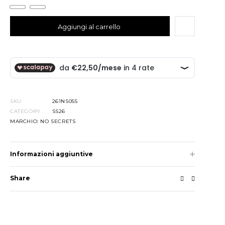
Added to cart
Aggiungi al carrello
SKU
261NS055
CATEGORY
SS26
MARCHIO:
NO SECRETS
Informazioni aggiuntive
Share