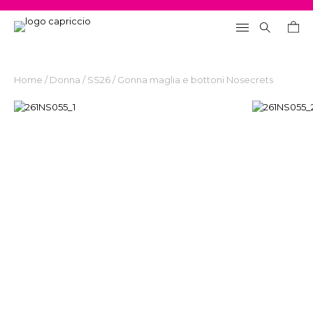
Home
/
Donna
/
SS26
/ Gonna maglia e bottoni Nosecrets
Search
for: