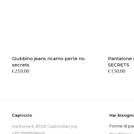
Giubbino jeans ricamo perle no
Pantalone 
secrets
SECRETS
210,00
150,00
€
€
Capriccio
Hai bisogno
Forme di p
Via Roma 6, 87012 Castrovillari (cs)
+39 09811908446