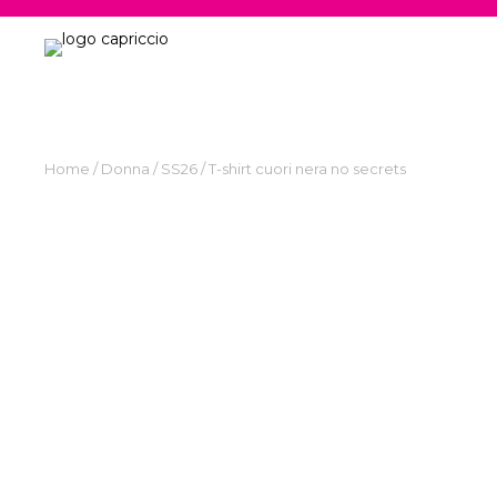
Donna
Uomo
Home
/
Donna
/
SS26
/ T-shirt cuori nera no secrets
Search
for:
P
D
N
S