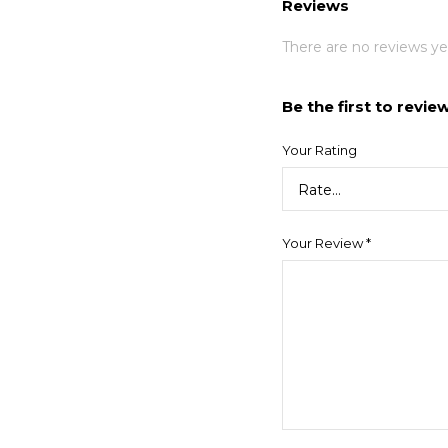
Reviews
There are no reviews ye
Be the first to revie
Your Rating
Your Review
*