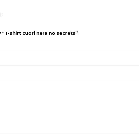
t.
w “T-shirt cuori nera no secrets”