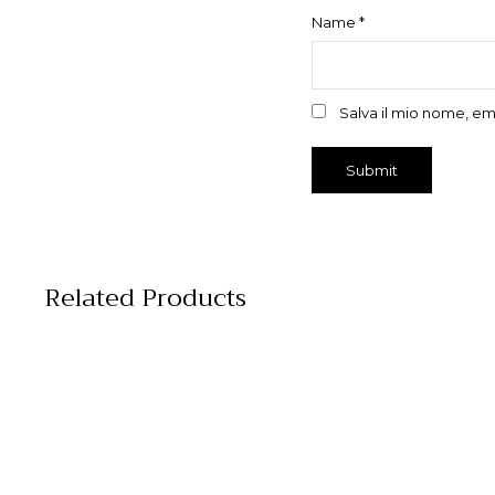
Name
*
Salva il mio nome, em
Related Products