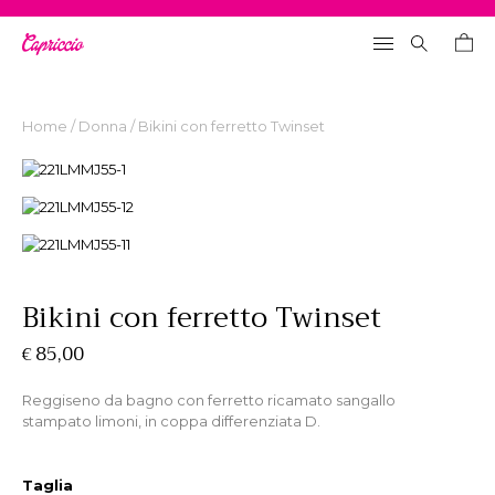
Home
/
Donna
/ Bikini con ferretto Twinset
Search
for:
Bikini con ferretto Twinset
85,00
€
Reggiseno da bagno con ferretto ricamato sangallo
stampato limoni, in coppa differenziata D.
Taglia