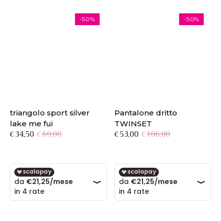
-50%
-50%
triangolo sport silver
Pantalone dritto
lake me fui
TWINSET
Il
Il
Il
Il
34,50
69,00
53,00
106,00
€
€
€
€
prezzo
prezzo
prezzo
prezzo
originale
attuale
originale
attuale
era:
è:
era:
è:
€69,00.
€34,50.
€106,00.
€53,00.