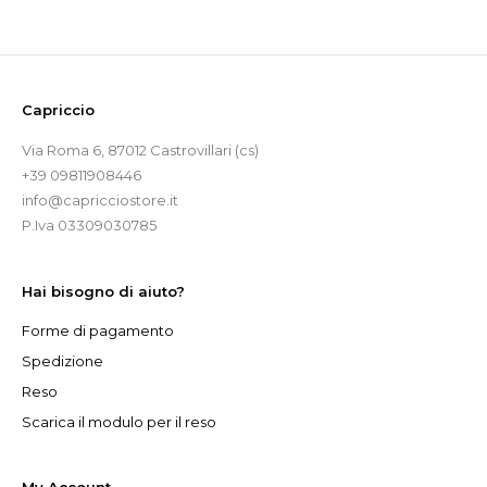
Capriccio
Via Roma 6, 87012 Castrovillari (cs)
+39 09811908446
info@capricciostore.it
P.Iva 03309030785
Hai bisogno di aiuto?
Forme di pagamento
Spedizione
Reso
Scarica il modulo per il reso
My Account