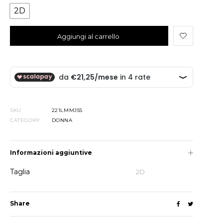
2D
Added to cart
Aggiungi al carrello
SKU
221LMMJ55
CATEGORY
DONNA
Informazioni aggiuntive
Taglia
2D
Share