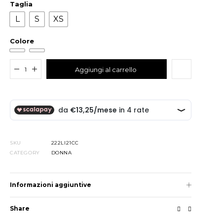
Taglia
L
S
XS
Colore
Added to cart
Aggiungi al carrello
SKU
222LI21CC
CATEGORY
DONNA
Informazioni aggiuntive
Share