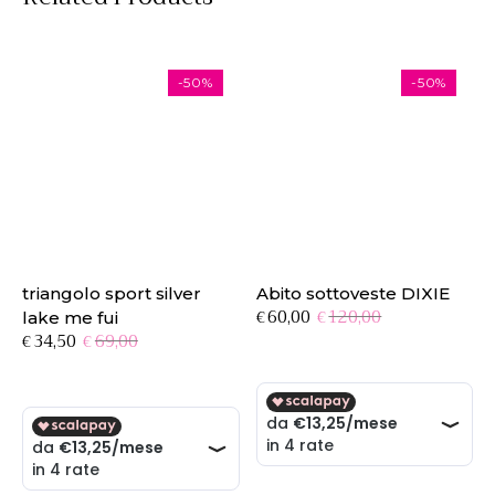
-50%
-50%
triangolo sport silver
Abito sottoveste DIXIE
Il
Il
60,00
120,00
€
€
lake me fui
prezzo
prezzo
Il
Il
34,50
69,00
€
€
originale
attuale
prezzo
prezzo
era:
è:
originale
attuale
€120,00.
€60,00.
era:
è:
€69,00.
€34,50.