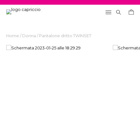
Home
/
Donna
/ Pantalone dritto TWINSET
Search
for: