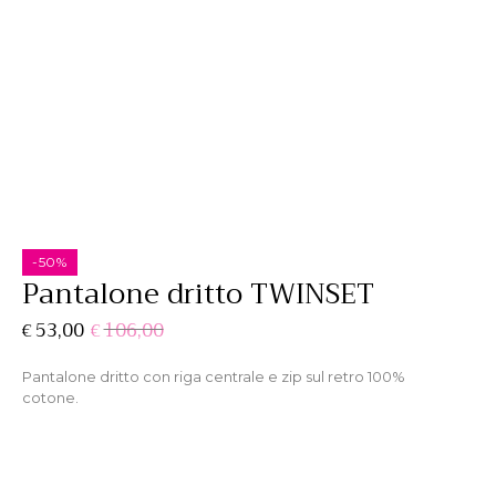
-50%
Pantalone dritto TWINSET
Il
Il
53,00
106,00
€
€
prezzo
prezzo
originale
attuale
Pantalone dritto con riga centrale e zip sul retro 100%
cotone.
era:
è:
€106,00.
€53,00.