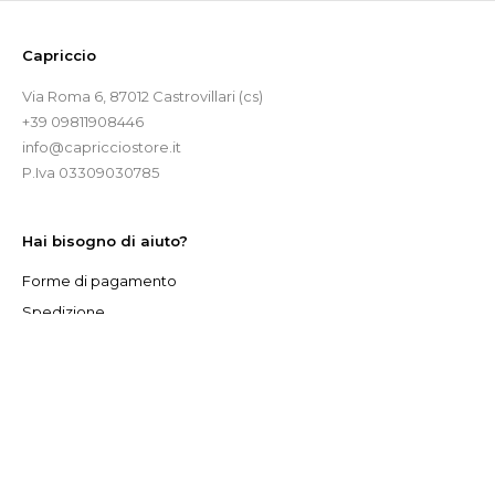
Capriccio
Via Roma 6, 87012 Castrovillari (cs)
+39 09811908446
info@capricciostore.it
P.Iva 03309030785
Hai bisogno di aiuto?
Forme di pagamento
Spedizione
Reso
Scarica il modulo per il reso
My Account
I miei dati