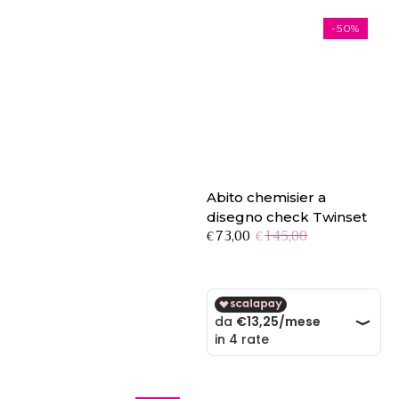
-50%
Abito chemisier a
disegno check Twinset
Il
Il
73,00
145,00
€
€
prezzo
prezzo
originale
attuale
era:
è:
€145,00.
€73,00.